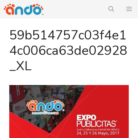
Saltar
M
al
contenido
59b514757c03f4e1
4c006ca63de02928
_XL